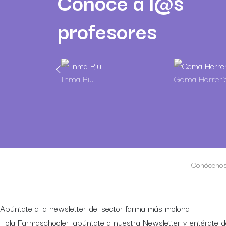
Conoce a l@s
profesores
Inma Riu
Gema Herrerí
Conóceno
Apúntate a la newsletter del sector farma más molona
Hola Farmaschooler, apúntate a nuestra Newsletter y entérate d