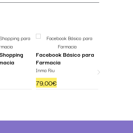
 Shopping
Facebook Básico para
Facebook 
rmacia
Farmacia
para la Far
Inma Riu
Inma Riu
79,00
€
79,00
€