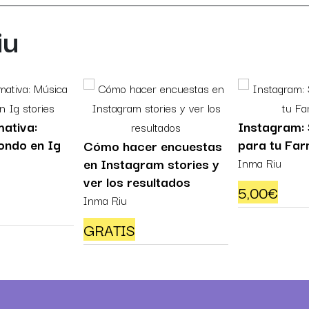
iu
mativa:
Instagram:
ondo en Ig
para tu Fa
Cómo hacer encuestas
en Instagram stories y
Inma Riu
ver los resultados
0€.
 337,50€.
5,00
€
Inma Riu
GRATIS