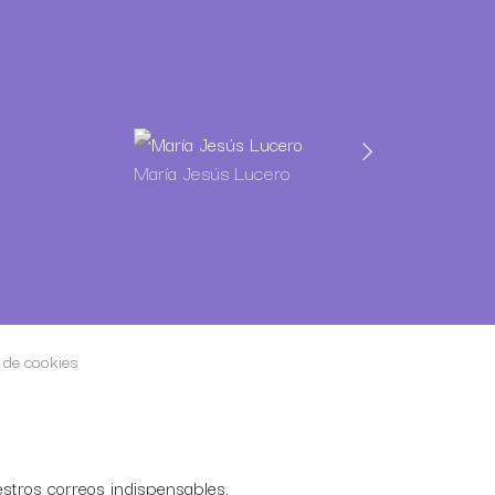
María Jesús Lucero
Guillermo Mar
a de cookies
stros correos indispensables.