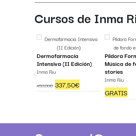
Cursos de Inma R
LEMENTOS
Dermofarmacia
Píldora For
Intensiva (II Edición)
Música de f
stories
Inma Riu
Inma Riu
El precio original era: 450,0
El precio actual es:
337,50
€
450,00
€
GRATIS