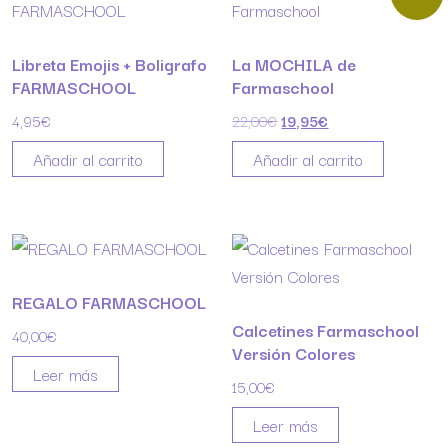
Libreta Emojis + Boligrafo
La MOCHILA de
FARMASCHOOL
Farmaschool
El precio original era: 22,00
El precio actual es:
4,95
€
22,00
€
19,95
€
Añadir al carrito
Añadir al carrito
REGALO FARMASCHOOL
Calcetines Farmaschool
40,00
€
Versión Colores
Leer más
15,00
€
Leer más