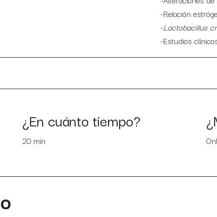
-Alteraciones de 
-Relación estró
-
Lactobacillus cr
-Estudios clínico
¿En cuánto tiempo?
¿
20 min
Onl
so