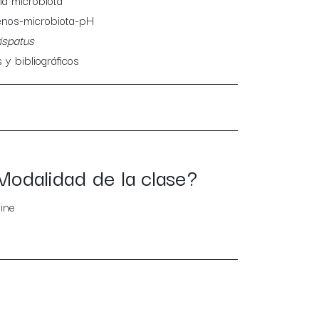
la microbiota
genos-microbiota-pH
ispatus
s y bibliográficos
Modalidad de la clase?
ine