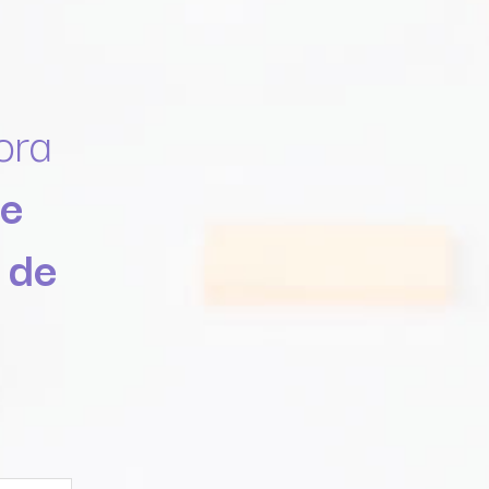
ora
ne
 de