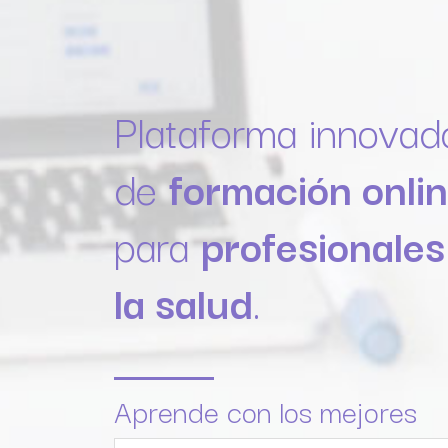
Plataforma innovad
de
formación onli
para
profesionales
la salud
.
Aprende con los mejores