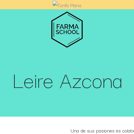
Leire Azcona
Una de sus pasiones es colabo