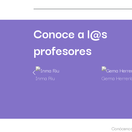
Conoce a l@s
profesores
Inma Riu
Gema Herrerí
Conóceno