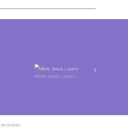
María Jesús Lucero
Guillermo Mar
a de cookies