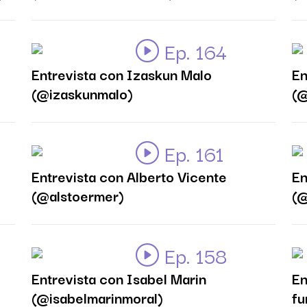
Ep. 164
Entrevista con Izaskun Malo
En
(@izaskunmalo)
(@
Ep. 161
Entrevista con Alberto Vicente
En
(@alstoermer)
(@
Ep. 158
Entrevista con Isabel Marin
En
(@isabelmarinmoral)
fu