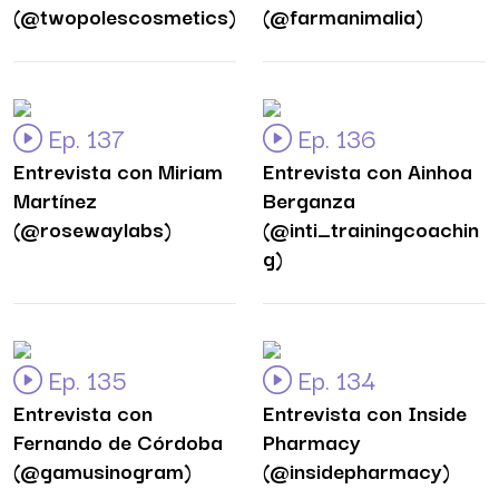
(@twopolescosmetics)
(@farmanimalia)
Ep. 137
Ep. 136
Entrevista con Miriam
Entrevista con Ainhoa
Martínez
Berganza
(@rosewaylabs)
(@inti_trainingcoachin
g)
Ep. 135
Ep. 134
Entrevista con
Entrevista con Inside
Fernando de Córdoba
Pharmacy
(@gamusinogram)
(@insidepharmacy)