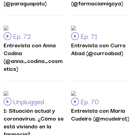
(@paraguapatu)
(@farmaciamigoya)
Ep. 72
Ep. 71
Entrevista con Anna
Entrevista con Curro
Codina
Abad (@curroabad)
(@anna_codina_cosm
etics)
Unplugged
Ep. 70
1: Situación actual y
Entrevista con María
coronavirus. ¿Cómo se
Cudeiro (@mcudeiro1)
está viviendo en la
farmacia?