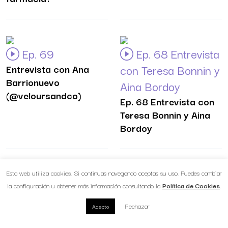
Ep. 69
Ep. 68 Entrevista
Entrevista con Ana
con Teresa Bonnin y
Barrionuevo
Aina Bordoy
(@veloursandco)
Ep. 68 Entrevista con
Teresa Bonnin y Aina
Bordoy
Esta web utiliza cookies. Si continuas navegando aceptas su uso. Puedes cambiar
Ep. 67
Ep. 66
la configuración u obtener más información consultando la
Política de Cookies
.
Entrevista a Guillermo
Entrevista con
Rechazar
Acepto
Martín Melgar
Meritxell Martí y
(@Farmaciaenfurecida
Beatriz Saralegui