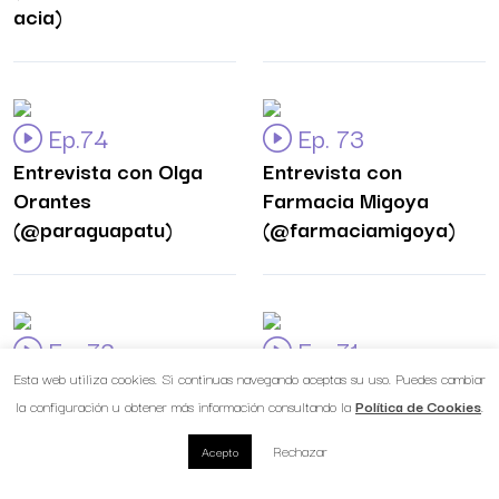
acia)
Ep.74
Ep. 73
Entrevista con Olga
Entrevista con
Orantes
Farmacia Migoya
(@paraguapatu)
(@farmaciamigoya)
Ep. 72
Ep. 71
Esta web utiliza cookies. Si continuas navegando aceptas su uso. Puedes cambiar
Entrevista con Anna
Entrevista con Curro
la configuración u obtener más información consultando la
Política de Cookies
.
Codina
Abad (@curroabad)
(@anna_codina_cosm
Rechazar
Acepto
etics)