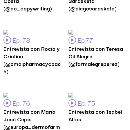
Costa
Sarasketa
(@ac_copywriting)
(@diegosarasketa)
Ep. 78
Ep.77
Entrevista con Rocío y
Entrevista con Teresa
Cristina
Gil Alegre
(@omoipharmacycoac
(@farmalegreperez)
h)
Ep. 76
Ep. 75
Entrevista con María
Entrevista con Isabel
José Cejas
Alfós
(@europa_dermofarm