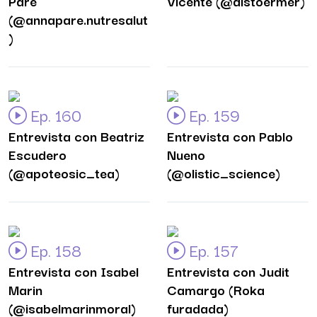
Paré
Vicente (@alstoermer)
(@annapare.nutresalut
)
Ep. 160
Ep. 159
Entrevista con Beatriz
Entrevista con Pablo
Escudero
Nueno
(@apoteosic_tea)
(@olistic_science)
Ep. 158
Ep. 157
Entrevista con Isabel
Entrevista con Judit
Marin
Camargo (Roka
(@isabelmarinmoral)
furadada)