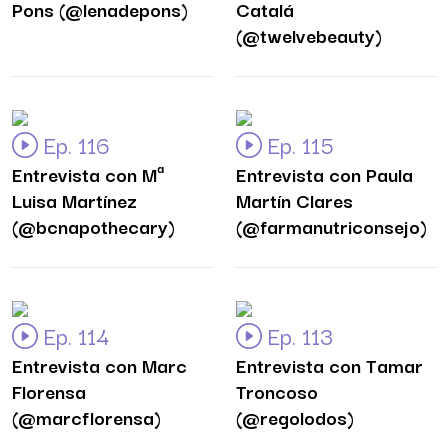
Pons (@lenadepons)
Catalá
(@twelvebeauty)
Ep. 116
Ep. 115
Entrevista con Mª
Entrevista con Paula
Luisa Martínez
Martín Clares
(@bcnapothecary)
(@farmanutriconsejo)
Ep. 114
Ep. 113
Entrevista con Marc
Entrevista con Tamar
Florensa
Troncoso
(@marcflorensa)
(@regolodos)