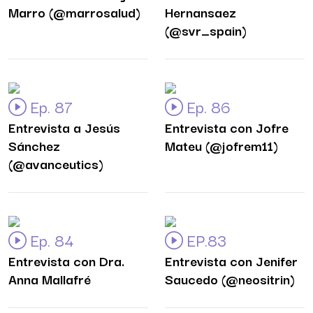
Marro (@marrosalud)
Hernansaez
(@svr_spain)
Ep. 87
Ep. 86
Entrevista a Jesús
Entrevista con Jofre
Sánchez
Mateu (@jofrem11)
(@avanceutics)
Ep. 84
EP.83
Entrevista con Dra.
Entrevista con Jenifer
Anna Mallafré
Saucedo (@neositrin)