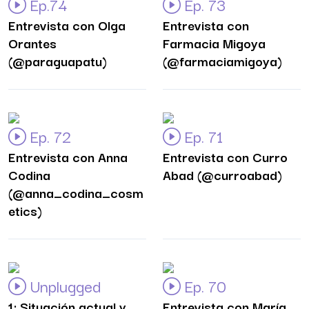
Ep.74
Ep. 73
Entrevista con Olga
Entrevista con
Orantes
Farmacia Migoya
(@paraguapatu)
(@farmaciamigoya)
Ep. 72
Ep. 71
Entrevista con Anna
Entrevista con Curro
Codina
Abad (@curroabad)
(@anna_codina_cosm
etics)
Unplugged
Ep. 70
1: Situación actual y
Entrevista con María