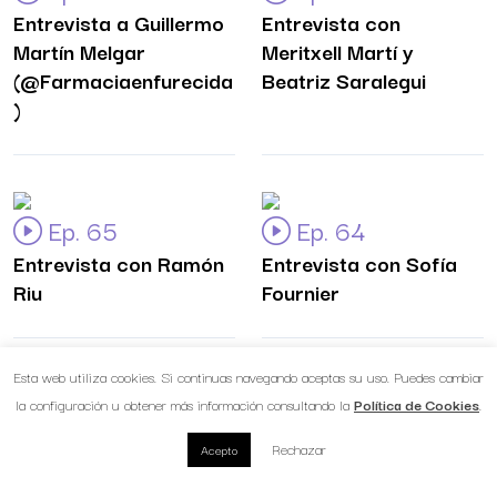
Entrevista a Guillermo
Entrevista con
Martín Melgar
Meritxell Martí y
(@Farmaciaenfurecida
Beatriz Saralegui
)
Ep. 65
Ep. 64
Entrevista con Ramón
Entrevista con Sofía
Riu
Fournier
Esta web utiliza cookies. Si continuas navegando aceptas su uso. Puedes cambiar
la configuración u obtener más información consultando la
Política de Cookies
.
Ep. 63 Entrevista
Ep. 62
a Marian García
Entrevista con Marta
Rechazar
Acepto
Munar
García