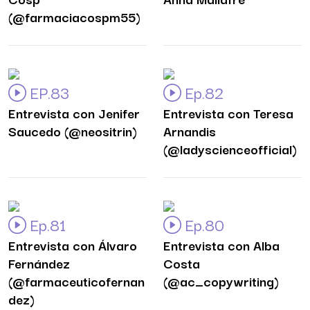
(@farmaciacospm55)
EP.83
Ep.82
Entrevista con Jenifer
Entrevista con Teresa
Saucedo (@neositrin)
Arnandis
(@ladyscienceofficial)
Ep.81
Ep.80
Entrevista con Álvaro
Entrevista con Alba
Fernández
Costa
(@farmaceuticofernan
(@ac_copywriting)
dez)