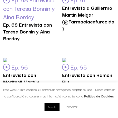
con Teresa Bonnin y
Entrevista a Guillermo
Martín Melgar
Aina Bordoy
(@Farmaciaenfurecida
Ep. 68 Entrevista con
)
Teresa Bonnin y Aina
Bordoy
Ep. 66
Ep. 65
Entrevista con
Entrevista con Ramón
Meritxell Martí y
Riu
Beatriz Saralegui
Esta web utiliza cookies. Si continuas navegando aceptas su uso. Puedes cambiar
la configuración u obtener más información consultando la
Política de Cookies
.
Rechazar
Acepto
Ep. 64
Ep. 63 Entrevista