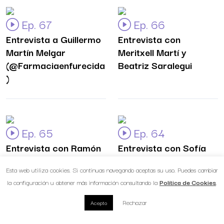
Ep. 67
Ep. 66
Entrevista a Guillermo
Entrevista con
Martín Melgar
Meritxell Martí y
(@Farmaciaenfurecida
Beatriz Saralegui
)
Ep. 65
Ep. 64
Entrevista con Ramón
Entrevista con Sofía
Riu
Fournier
Esta web utiliza cookies. Si continuas navegando aceptas su uso. Puedes cambiar
la configuración u obtener más información consultando la
Política de Cookies
.
Rechazar
Acepto
Ep. 63 Entrevista
Ep. 62