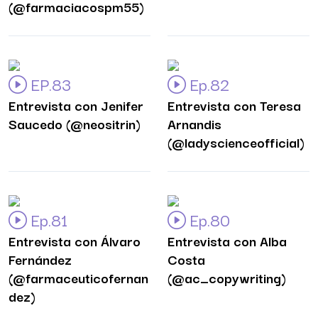
(@farmaciacospm55)
EP.83
Ep.82
Entrevista con Jenifer
Entrevista con Teresa
Saucedo (@neositrin)
Arnandis
(@ladyscienceofficial)
Ep.81
Ep.80
Entrevista con Álvaro
Entrevista con Alba
Fernández
Costa
(@farmaceuticofernan
(@ac_copywriting)
dez)