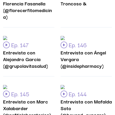
Florencia Fasanella
Troncoso &
(@florecerfitomedicin
a)
Ep. 147
Ep. 146
Entrevista con
Entrevista con Ángel
Alejandro García
Vergara
(@grupolavitasalud)
(@insidepharmacy)
Ep. 145
Ep. 144
Entrevista con Marc
Entrevista con Mafalda
Xalabarder
Soto
(@neftislaboratorios)
(@beyond_suncare)