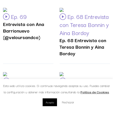
Ep. 69
Ep. 68 Entrevista
Entrevista con Ana
con Teresa Bonnin y
Barrionuevo
Aina Bordoy
(@veloursandco)
Ep. 68 Entrevista con
Teresa Bonnin y Aina
Bordoy
Ep. 67
Ep. 66
Esta web utiliza cookies. Si continuas navegando aceptas su uso. Puedes cambiar
Entrevista a Guillermo
Entrevista con
la configuración u obtener más información consultando la
Política de Cookies
.
Martín Melgar
Meritxell Martí y
(@Farmaciaenfurecida
Beatriz Saralegui
Rechazar
Acepto
)