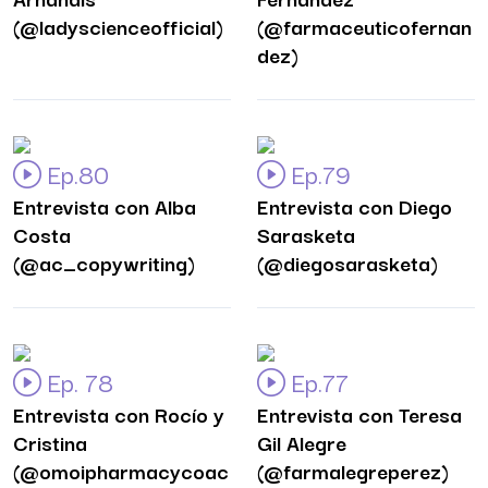
(@ladyscienceofficial)
(@farmaceuticofernan
dez)
Ep.80
Ep.79
Entrevista con Alba
Entrevista con Diego
Costa
Sarasketa
(@ac_copywriting)
(@diegosarasketa)
Ep. 78
Ep.77
Entrevista con Rocío y
Entrevista con Teresa
Cristina
Gil Alegre
(@omoipharmacycoac
(@farmalegreperez)