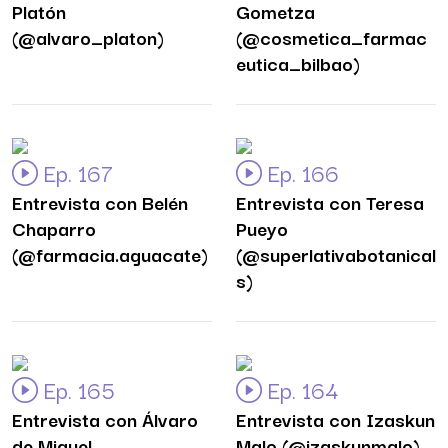
Platón
Gometza
(@alvaro_platon)
(@cosmetica_farmac
eutica_bilbao)
Ep. 167
Ep. 166
Entrevista con Belén
Entrevista con Teresa
Chaparro
Pueyo
(@farmacia.aguacate)
(@superlativabotanical
s)
Ep. 165
Ep. 164
Entrevista con Álvaro
Entrevista con Izaskun
de Miguel
Malo (@izaskunmalo)