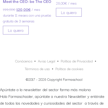
Meet the CEO: be The CEO
26,00
€
/ mes
El precio original era: 199,00€.
El precio actual es: 120,00€.
199,00
€
120,00
€
/ mes
Lo quiero
durante 11 meses con una prueba
gratuita de 3 semanas
Lo quiero
Conócenos
Aviso Legal
Política de Privacidad
Términos de uso
Política de cookies
©2017 - 2026 Copyright Farmaschool
Apúntate a la newsletter del sector farma más molona
Hola Farmaschooler, apúntate a nuestra Newsletter y entérate
de todas las novedades y curiosidades del sector a través de